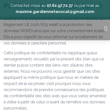
Politique de confidentialité
Contactez-nous au
07.62.97.72.37
ou par mail au
maxime.gardiennetavocat@gmail.com
La présente politique de confidentialité est fondée sur le
Règlement UE 2016/679 relatif à la protection des
données (RGPD) ainsi que sur votre consentement éclairé.
SUCCESSION / ASSURANCE VIE
Elle a pour objectif de vous informer sur le traitement de
vos données à caractère personnel.
Cette politique de confidentialité ne s’applique qu’aux
renseignements recueillis par le présent site, bien que ce
dernier puisse contenir des liens vers d’autres sites
externes. Nous ne pouvons vous garantir que ces sites
appliquent la même politique que nous en matière de
respect de la vie privée, c’est pourquoi nous vous
recommandons de prendre connaissance des politiques
de confidentialité des sites web que vous seriez amené(e)
à visiter à partir de celui-ci avant de remettre vos données
personnelles.